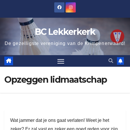
Ga
naar
de
BC Lekkerkerk
inhoud
De gezelligste vereniging van de Krimpenerwaard!
Opzeggen lidmaatschap
Wat jammer dat je ons gaat verlaten! Weet je het
zeker? Er zal vast en zeker een goed reden voor zijn.