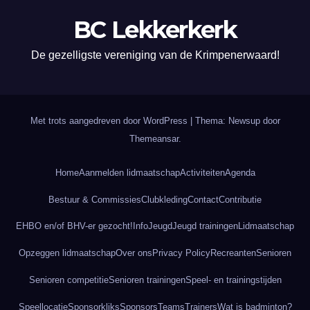
BC Lekkerkerk
De gezelligste vereniging van de Krimpenerwaard!
Met trots aangedreven door WordPress
|
Thema: Newsup door
Themeansar
.
Home
Aanmelden lidmaatschap
Activiteiten
Agenda
Bestuur & Commissies
Clubkleding
Contact
Contributie
EHBO en/of BHV-er gezocht!
Info
Jeugd
Jeugd trainingen
Lidmaatschap
Opzeggen lidmaatschap
Over ons
Privacy Policy
Recreanten
Senioren
Senioren competitie
Senioren trainingen
Speel- en trainingstijden
Speellocatie
Sponsorkliks
Sponsors
Teams
Trainers
Wat is badminton?