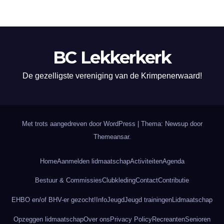
BC Lekkerkerk
De gezelligste vereniging van de Krimpenerwaard!
Met trots aangedreven door WordPress
|
Thema: Newsup door
Themeansar
.
Home
Aanmelden lidmaatschap
Activiteiten
Agenda
Bestuur & Commissies
Clubkleding
Contact
Contributie
EHBO en/of BHV-er gezocht!
Info
Jeugd
Jeugd trainingen
Lidmaatschap
Opzeggen lidmaatschap
Over ons
Privacy Policy
Recreanten
Senioren