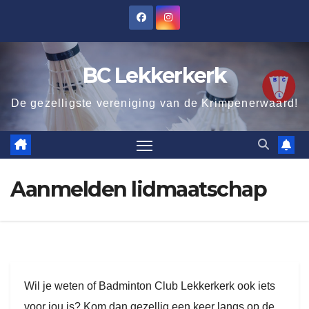
Ga
naar
de
BC Lekkerkerk
inhoud
De gezelligste vereniging van de Krimpenerwaard!
Aanmelden lidmaatschap
Wil je weten of Badminton Club Lekkerkerk ook iets
voor jou is? Kom dan gezellig een keer langs op de