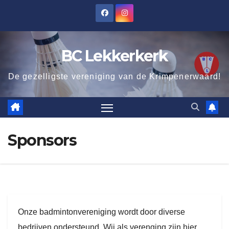
Ga
naar
de
BC Lekkerkerk
inhoud
De gezelligste vereniging van de Krimpenerwaard!
Sponsors
Onze badmintonvereniging wordt door diverse
bedrijven ondersteund. Wij als verenging zijn hier