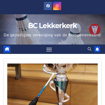
Ga
naar
de
BC Lekkerkerk
inhoud
De gezelligste vereniging van de Krimpenerwaard!