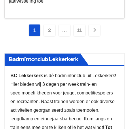
jaarwisseling toe.
Berichten
1
2
…
11
paginering
Badmintonclub Lekkerkerk
BC Lekkerkerk
is dé badmintonclub uit Lekkerkerk!
Hier bieden wij 3 dagen per week train- en
speelmogelijkheden voor jeugd, competitiespelers
en recreanten. Naast trainen worden er ook diverse
activiteiten georganiseerd zoals toernooien,
jeugdkamp en eindejaarsbarbecue. Kom langs en
train eens mee om te kijken of je het wat vindt!
Tot