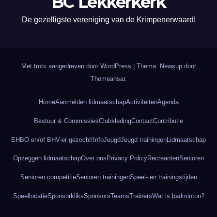
BC Lekkerkerk
De gezelligste vereniging van de Krimpenerwaard!
Met trots aangedreven door WordPress
|
Thema: Newsup door
Themeansar
.
Home
Aanmelden lidmaatschap
Activiteiten
Agenda
Bestuur & Commissies
Clubkleding
Contact
Contributie
EHBO en/of BHV-er gezocht!
Info
Jeugd
Jeugd trainingen
Lidmaatschap
Opzeggen lidmaatschap
Over ons
Privacy Policy
Recreanten
Senioren
Senioren competitie
Senioren trainingen
Speel- en trainingstijden
Speellocatie
Sponsorkliks
Sponsors
Teams
Trainers
Wat is badminton?