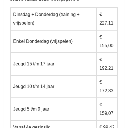
Dinsdag + Donderdag (training +
€
vrijspelen)
227,11
€
Enkel Donderdag (vrijspelen)
155,00
€
Jeugd 15 t/m 17 jaar
192,21
€
Jeugd 10 t/m 14 jaar
172,33
€
Jeugd 5 t/m 9 jaar
159,07
Vanaf 4e gezinslid
€ 99,42