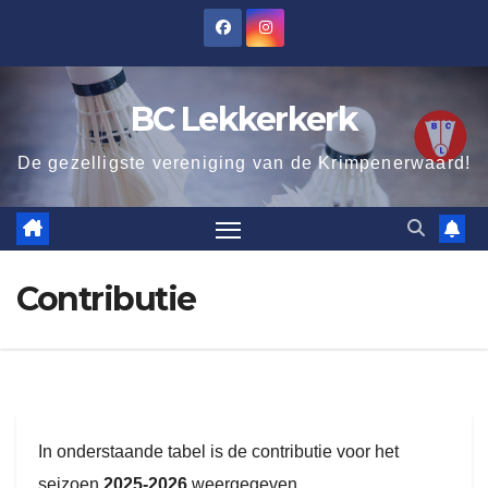
Ga
naar
de
BC Lekkerkerk
inhoud
De gezelligste vereniging van de Krimpenerwaard!
Contributie
In onderstaande tabel is de contributie voor het
seizoen
2025-2026
weergegeven.