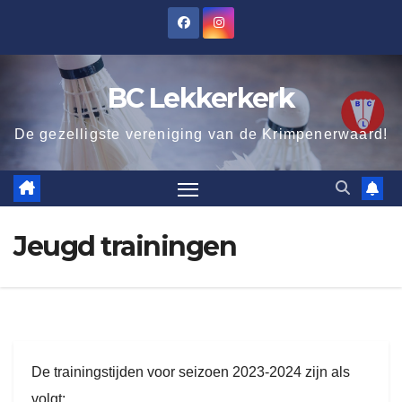
Ga
naar
de
BC Lekkerkerk
inhoud
De gezelligste vereniging van de Krimpenerwaard!
Jeugd trainingen
De trainingstijden voor seizoen 2023-2024 zijn als
volgt: