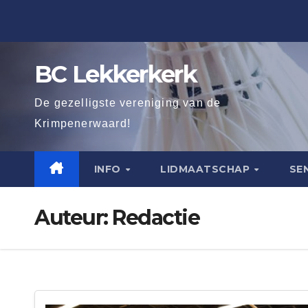
Ga
naar
de
BC Lekkerkerk
inhoud
De gezelligste vereniging van de
Krimpenerwaard!
INFO
LIDMAATSCHAP
SE
Auteur:
Redactie