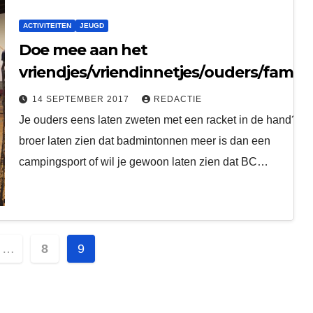
ACTIVITEITEN
JEUGD
Doe mee aan het
vriendjes/vriendinnetjes/ouders/familie
toernooi
14 SEPTEMBER 2017
REDACTIE
Je ouders eens laten zweten met een racket in de hand? Je
broer laten zien dat badmintonnen meer is dan een
campingsport of wil je gewoon laten zien dat BC…
en
…
8
9
ing