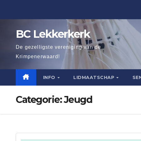
Ga
naar
de
BC Lekkerkerk
inhoud
De gezelligste vereniging van de
Krimpenerwaard!
INFO
LIDMAATSCHAP
SE
Categorie:
Jeugd