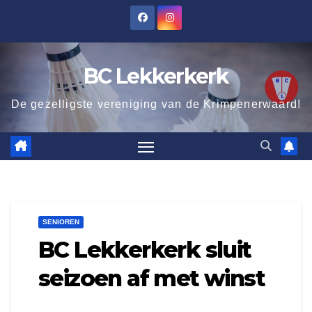
Ga
naar
de
BC Lekkerkerk
inhoud
De gezelligste vereniging van de Krimpenerwaard!
SENIOREN
BC Lekkerkerk sluit
seizoen af met winst