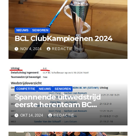
NIEUWS
SENIOREN
BCL ClubKampioenen 2024
NOV 4, 2024
REDACTIE
COMPETITIE
NIEUWS
SENIOREN
Spannende uitwedstrijd
eerste herenteam BC
Lekkerkerk
OKT 14, 2024
REDACTIE