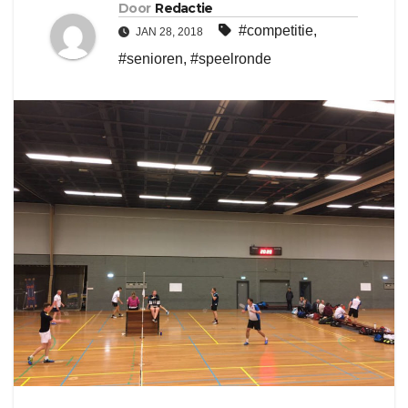
Door
Redactie
#competitie
,
JAN 28, 2018
#senioren
,
#speelronde