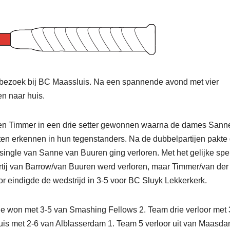
 bezoek bij BC Maassluis. Na een spannende avond met vier
en naar huis.
en Timmer in een drie setter gewonnen waarna de dames Sann
n erkennen in hun tegenstanders. Na de dubbelpartijen pakte
 single van Sanne van Buuren ging verloren. Met het gelijke spe
rtij van Barrow/van Buuren werd verloren, maar Timmer/van der
or eindigde de wedstrijd in 3-5 voor BC Sluyk Lekkerkerk.
sie won met 3-5 van Smashing Fellows 2. Team drie verloor met 
huis met 2-6 van Alblasserdam 1. Team 5 verloor uit van Maasd