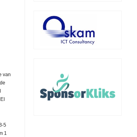
e van
 de
l
 El
3-5
am 1