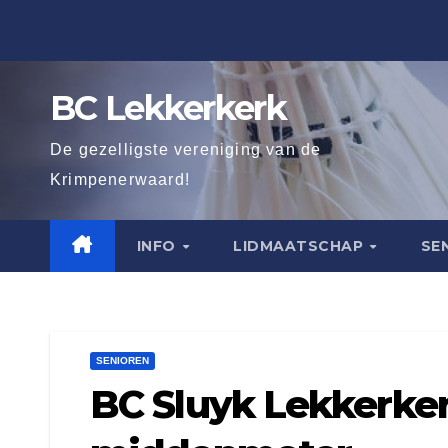
Ga
naar
de
BC Lekkerkerk
inhoud
De gezelligste vereniging van de
Krimpenerwaard!
INFO
LIDMAATSCHAP
SE
SENIOREN
BC Sluyk Lekkerke