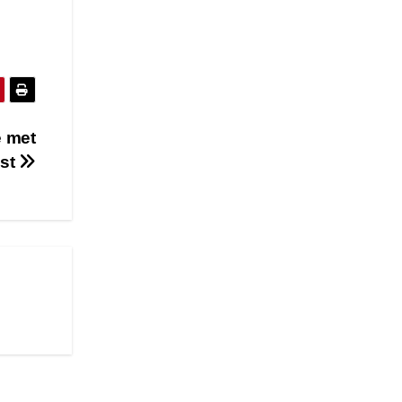
e met
nst