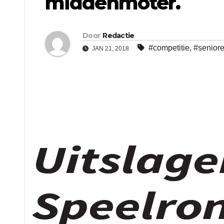
middenmoter.
Door
Redactie
#competitie
,
#senior
JAN 21, 2018