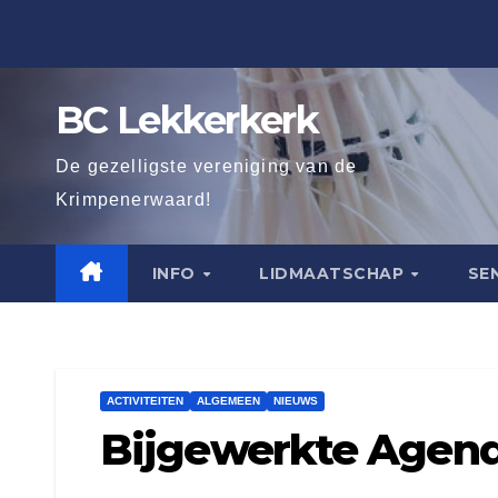
Ga
naar
de
BC Lekkerkerk
inhoud
De gezelligste vereniging van de
Krimpenerwaard!
INFO
LIDMAATSCHAP
SE
ACTIVITEITEN
ALGEMEEN
NIEUWS
Bijgewerkte Agend