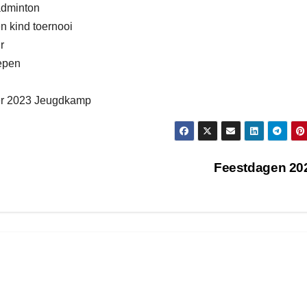
adminton
n kind toernooi
r
epen
ber 2023 Jeugdkamp
Feestdagen 20