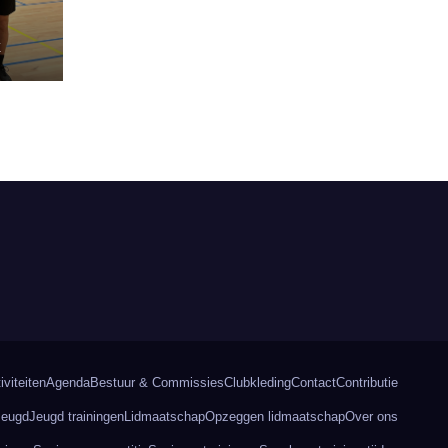
E
iviteiten
Agenda
Bestuur & Commissies
Clubkleding
Contact
Contributie
Jeugd
Jeugd trainingen
Lidmaatschap
Opzeggen lidmaatschap
Over ons