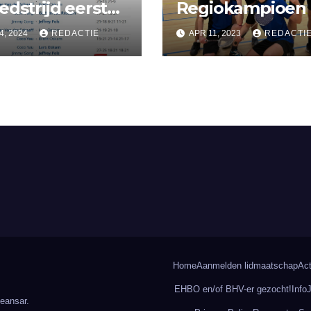
edstrijd eerste
Regiokampioen
enteam BC
4, 2024
REDACTIE
APR 11, 2023
REDACTI
erkerk
Home
Aanmelden lidmaatschap
Act
EHBO en/of BHV-er gezocht!
Info
eansar
.