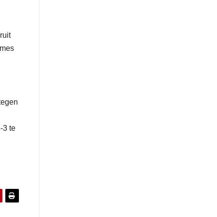
uit
ames
 tegen
-3 te