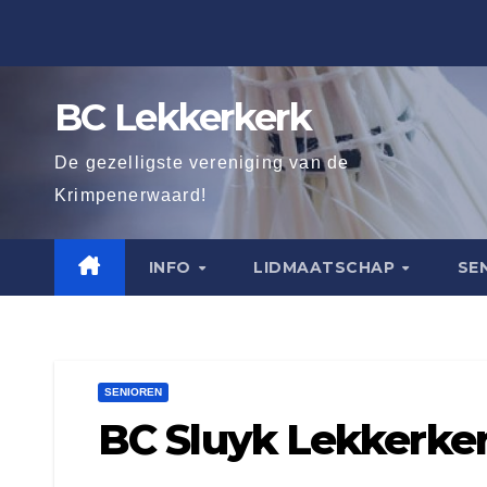
Ga
naar
de
BC Lekkerkerk
inhoud
De gezelligste vereniging van de
Krimpenerwaard!
INFO
LIDMAATSCHAP
SE
SENIOREN
BC Sluyk Lekkerke