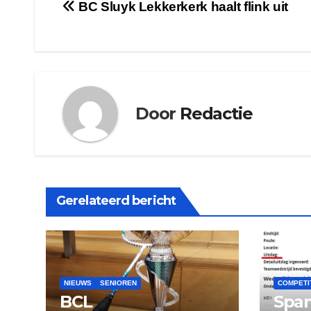
Bericht
BC Sluyk Lekkerkerk haalt flink uit
navigatie
Door
Redactie
Gerelateerd bericht
NIEUWS
SENIOREN
COMPETI
BCL
Spa