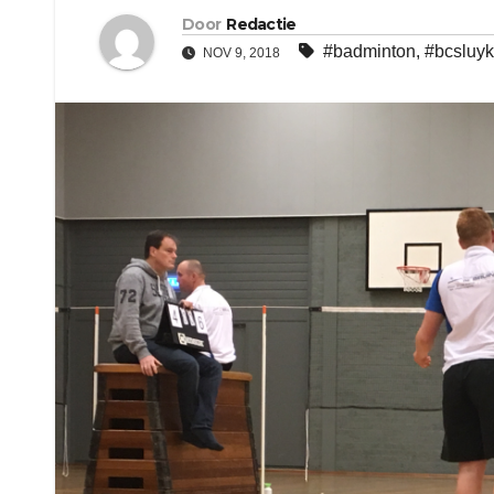
Door
Redactie
#badminton
,
#bcsluyk
NOV 9, 2018