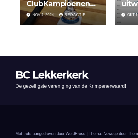
ClubKampioenen
uitw
2024
her
NOV 4, 2024
REDACTIE
OKT 1
Lekk
BC Lekkerkerk
De gezelligste vereniging van de Krimpenerwaard!
Met trots aangedreven door WordPress
|
Thema: Newsup door
Them