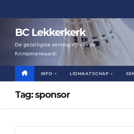
Ga
naar
de
BC Lekkerkerk
inhoud
De gezelligste vereniging van de
Krimpenerwaard!
INFO
LIDMAATSCHAP
SE
Tag:
sponsor