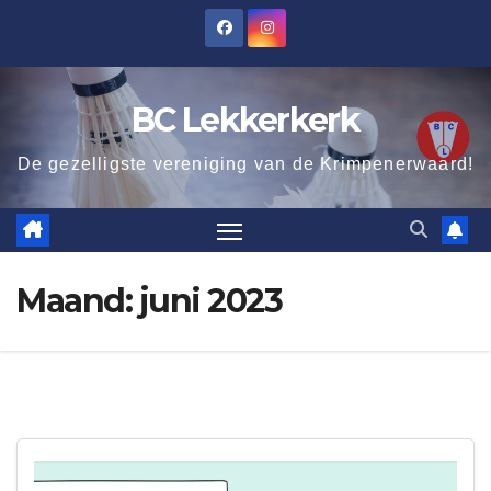
Ga
naar
de
BC Lekkerkerk
inhoud
De gezelligste vereniging van de Krimpenerwaard!
Maand:
juni 2023