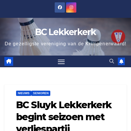
Ga
naar
de
BC Lekkerkerk
inhoud
De gezelligste vereniging van de Krimpenerwaard!
NIEUWS
SENIOREN
BC Sluyk Lekkerkerk
begint seizoen met
verliespartij