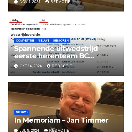
NOV 4, 2024
REDACTIE
COMPETITIE
NIEUWS
SENIOREN
Spannende uitwedstrijd
eerste herenteam BC
Lekkerkerk
OKT 14, 2024
REDACTIE
NIEUWS
In Memoriam – Jan Timmer
JUL 8, 2024
REDACTIE