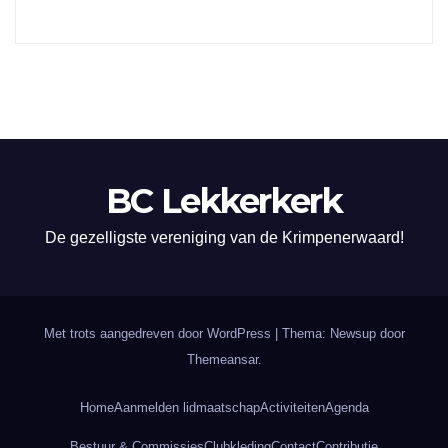
BC Lekkerkerk
De gezelligste vereniging van de Krimpenerwaard!
Met trots aangedreven door WordPress
|
Thema: Newsup door
Themeansar
.
Home
Aanmelden lidmaatschap
Activiteiten
Agenda
Bestuur & Commissies
Clubkleding
Contact
Contributie