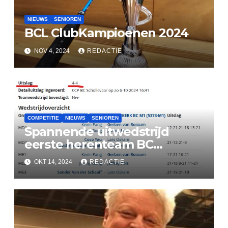
NIEUWS
SENIOREN
BCL ClubKampioenen 2024
NOV 4, 2024
REDACTIE
COMPETITIE
NIEUWS
SENIOREN
Spannende uitwedstrijd
eerste herenteam BC
Lekkerkerk
OKT 14, 2024
REDACTIE