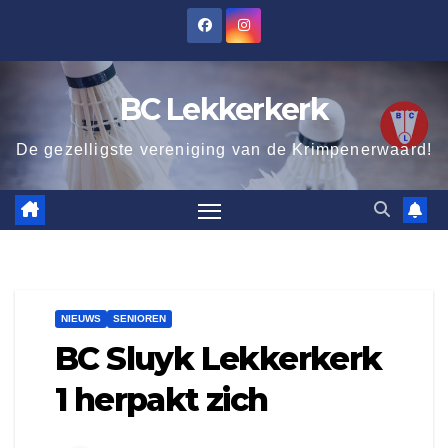
Ga
naar
de
BC Lekkerkerk
inhoud
De gezelligste vereniging van de Krimpenerwaard!
NIEUWS
SENIOREN
BC Sluyk Lekkerkerk
1 herpakt zich