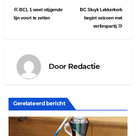
Bericht
BCL 1 weet stijgende
BC Sluyk Lekkerkerk
lijn voort te zetten
begint seizoen met
navigatie
verliespartij
Door
Redactie
Gerelateerd bericht