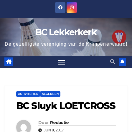
Ga
naar
de
BC Lekkerkerk
inhoud
De gezelligste vereniging van de Krimpenerwaard!
ACTIVITEITEN
ALGEMEEN
BC Sluyk LOETCROSS
Door
Redactie
JUN 8, 2017