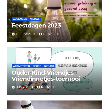
ALGEMEEN
NIEUWS
Feestdagen 2023
DEC 22, 2023
REDACTIE
ACTIVITEITEN
JEUGD
NIEUWS
Ouder-Kind-Vriendjes-
Vriendinnetjes-toernooi
JUN 2, 2023
REDACTIE