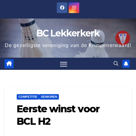
Ga
naar
de
BC Lekkerkerk
inhoud
De gezelligste vereniging van de Krimpenerwaard!
COMPETITIE
SENIOREN
Eerste winst voor
BCL H2