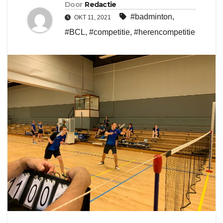
Door
Redactie
#badminton
,
OKT 11, 2021
#BCL
,
#competitie
,
#herencompetitie