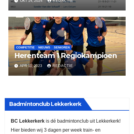
OKT 14, 2024
REDACTIE
COMPETITIE
NIEUWS
SENIOREN
Herenteam 1 Regiokampioen
APR 11, 2023
REDACTIE
Badmintonclub Lekkerkerk
BC Lekkerkerk
is dé badmintonclub uit Lekkerkerk!
Hier bieden wij 3 dagen per week train- en