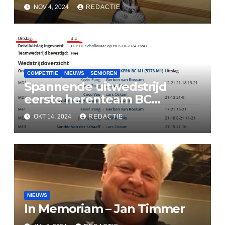
NOV 4, 2024
REDACTIE
COMPETITIE
NIEUWS
SENIOREN
Spannende uitwedstrijd
eerste herenteam BC
Lekkerkerk
OKT 14, 2024
REDACTIE
NIEUWS
In Memoriam – Jan Timmer