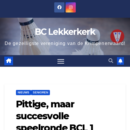
Ga
naar
de
BC Lekkerkerk
inhoud
De gezelligste vereniging van de Krimpenerwaard!
NIEUWS
SENIOREN
Pittige, maar
succesvolle
speelronde BCL 1