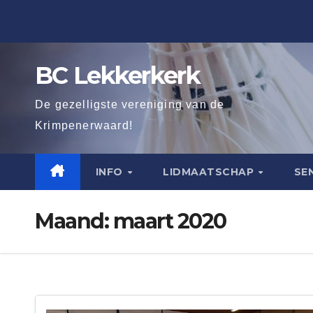
Ga
naar
de
BC Lekkerkerk
inhoud
De gezelligste vereniging van de
Krimpenerwaard!
INFO
LIDMAATSCHAP
SE
Maand:
maart 2020