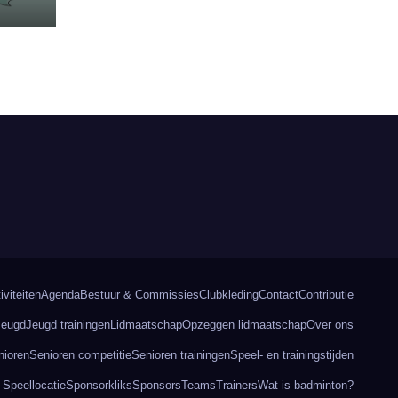
iviteiten
Agenda
Bestuur & Commissies
Clubkleding
Contact
Contributie
Jeugd
Jeugd trainingen
Lidmaatschap
Opzeggen lidmaatschap
Over ons
nioren
Senioren competitie
Senioren trainingen
Speel- en trainingstijden
Speellocatie
Sponsorkliks
Sponsors
Teams
Trainers
Wat is badminton?