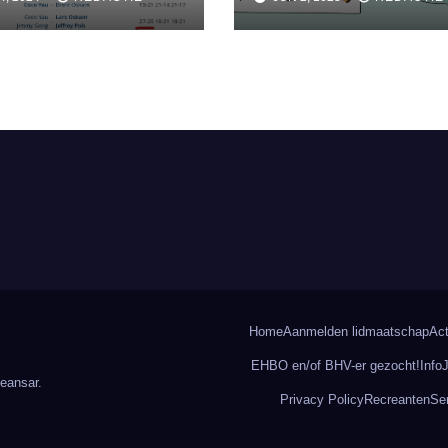
erkerk
toernooi
Home
Aanmelden lidmaatschap
Act
EHBO en/of BHV-er gezocht!
Info
eansar
.
Privacy Policy
Recreanten
Se