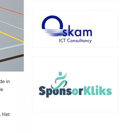
de in
de
. Het