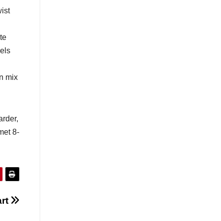
ist
te
els
n mix
arder,
met 8-
art