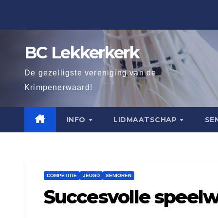
Ga
naar
de
BC Lekkerkerk
inhoud
De gezelligste vereniging van de
Krimpenerwaard!
INFO
LIDMAATSCHAP
SE
COMPETITIE
JEUGD
SENIOREN
Succesvolle speel