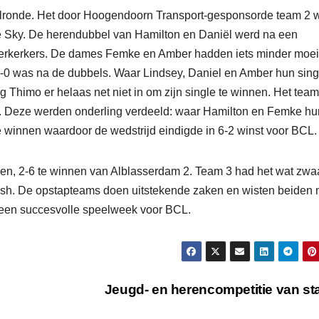
ronde. Het door Hoogendoorn Transport-gesponsorde team 2 w
e Sky. De herendubbel van Hamilton en Daniël werd na een
kerkerkers. De dames Femke en Amber hadden iets minder moei
-0 was na de dubbels. Waar Lindsey, Daniel en Amber hun sing
g Thimo er helaas net niet in om zijn single te winnen. Het team
. Deze werden onderling verdeeld: waar Hamilton en Femke hu
e winnen waardoor de wedstrijd eindigde in 6-2 winst voor BCL.
jen, 2-6 te winnen van Alblasserdam 2. Team 3 had het wat zwa
sh. De opstapteams doen uitstekende zaken en wisten beiden 
s een succesvolle speelweek voor BCL.
Jeugd- en herencompetitie van st