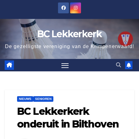
Ga
naar
de
BC Lekkerkerk
inhoud
De gezelligste vereniging van de Krimpenerwaard!
NIEUWS
SENIOREN
BC Lekkerkerk
onderuit in Bilthoven