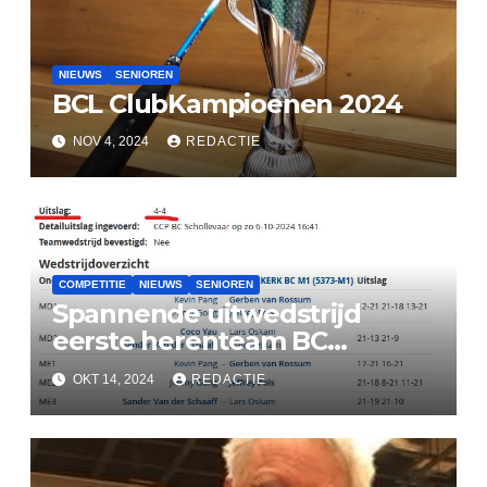
NIEUWS
SENIOREN
BCL ClubKampioenen 2024
NOV 4, 2024
REDACTIE
COMPETITIE
NIEUWS
SENIOREN
Spannende uitwedstrijd
eerste herenteam BC
Lekkerkerk
OKT 14, 2024
REDACTIE