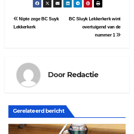
Bericht
Nipte zege BC Suyk
BC Sluyk Lekkerkerk wint
Lekkerkerk
overtuigend van de
navigatie
nummer 1
Door
Redactie
Gerelateerd bericht