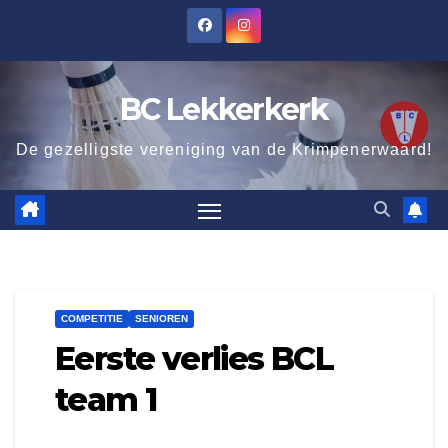
Ga
naar
de
BC Lekkerkerk
inhoud
De gezelligste vereniging van de Krimpenerwaard!
COMPETITIE
SENIOREN
Eerste verlies BCL
team 1