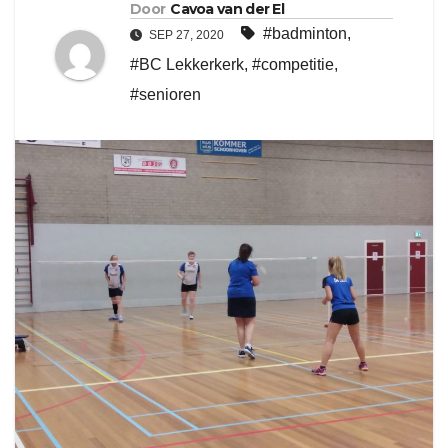
Door
Cavoa van der El
#badminton
,
SEP 27, 2020
#BC Lekkerkerk
,
#competitie
,
#senioren