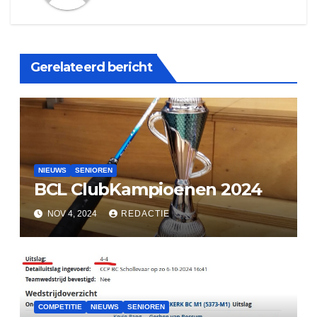
Gerelateerd bericht
NIEUWS
SENIOREN
BCL ClubKampioenen 2024
NOV 4, 2024
REDACTIE
COMPETITIE
NIEUWS
SENIOREN