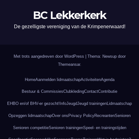
BC Lekkerkerk
De gezelligste vereniging van de Krimpenerwaard!
Met trots aangedreven door WordPress
|
Thema: Newsup door
Themeansar
.
Home
Aanmelden lidmaatschap
Activiteiten
Agenda
Bestuur & Commissies
Clubkleding
Contact
Contributie
EHBO en/of BHV-er gezocht!
Info
Jeugd
Jeugd trainingen
Lidmaatschap
Opzeggen lidmaatschap
Over ons
Privacy Policy
Recreanten
Senioren
Senioren competitie
Senioren trainingen
Speel- en trainingstijden