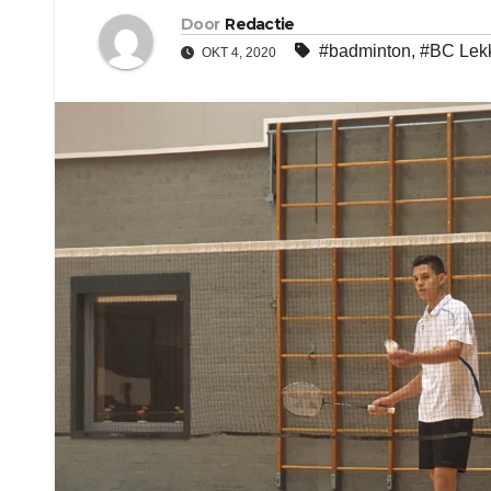
Door
Redactie
#badminton
,
#BC Lek
OKT 4, 2020