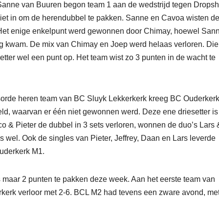
 Sanne van Buuren begon team 1 aan de wedstrijd tegen Dropsh
iet in om de herendubbel te pakken. Sanne en Cavoa wisten d
. Het enige enkelpunt werd gewonnen door Chimay, hoewel San
ning kwam. De mix van Chimay en Joep werd helaas verloren. Die
ter wel een punt op. Het team wist zo 3 punten in de wacht te
orde heren team van BC Sluyk Lekkerkerk kreeg BC Ouderkerk
eeld, waarvan er één niet gewonnen werd. Deze ene driesetter i
co & Pieter de dubbel in 3 sets verloren, wonnen de duo’s Lars 
 wel. Ook de singles van Pieter, Jeffrey, Daan en Lars leverde
Ouderkerk M1.
as maar 2 punten te pakken deze week. Aan het eerste team van
rkerk verloor met 2-6. BCL M2 had tevens een zware avond, me