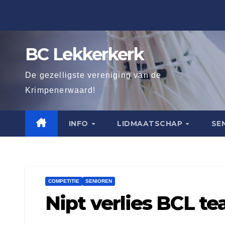
Ga
naar
de
BC Lekkerkerk
inhoud
De gezelligste vereniging van de
Krimpenerwaard!
INFO
LIDMAATSCHAP
SE
COMPETITIE
SENIOREN
Nipt verlies BCL te