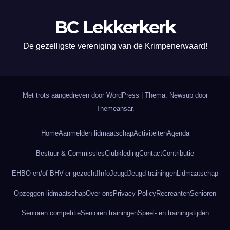
BC Lekkerkerk
De gezelligste vereniging van de Krimpenerwaard!
Met trots aangedreven door WordPress
|
Thema: Newsup door
Themeansar
.
Home
Aanmelden lidmaatschap
Activiteiten
Agenda
Bestuur & Commissies
Clubkleding
Contact
Contributie
EHBO en/of BHV-er gezocht!
Info
Jeugd
Jeugd trainingen
Lidmaatschap
Opzeggen lidmaatschap
Over ons
Privacy Policy
Recreanten
Senioren
Senioren competitie
Senioren trainingen
Speel- en trainingstijden