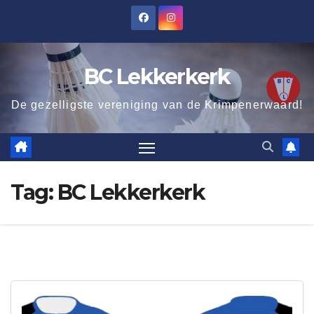
Ga
naar
de
BC Lekkerkerk
inhoud
De gezelligste vereniging van de Krimpenerwaard!
Tag:
BC Lekkerkerk