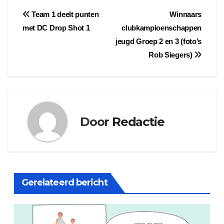
Bericht
Team 1 deelt punten
Winnaars
met DC Drop Shot 1
clubkampioenschappen
navigatie
jeugd Groep 2 en 3 (foto’s
Rob Siegers)
Door
Redactie
Gerelateerd bericht