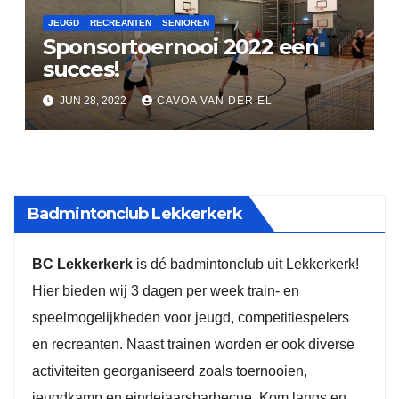
JEUGD
RECREANTEN
SENIOREN
Sponsortoernooi 2022 een
succes!
JUN 28, 2022
CAVOA VAN DER EL
Badmintonclub Lekkerkerk
BC Lekkerkerk
is dé badmintonclub uit Lekkerkerk!
Hier bieden wij 3 dagen per week train- en
speelmogelijkheden voor jeugd, competitiespelers
en recreanten. Naast trainen worden er ook diverse
activiteiten georganiseerd zoals toernooien,
jeugdkamp en eindejaarsbarbecue. Kom langs en