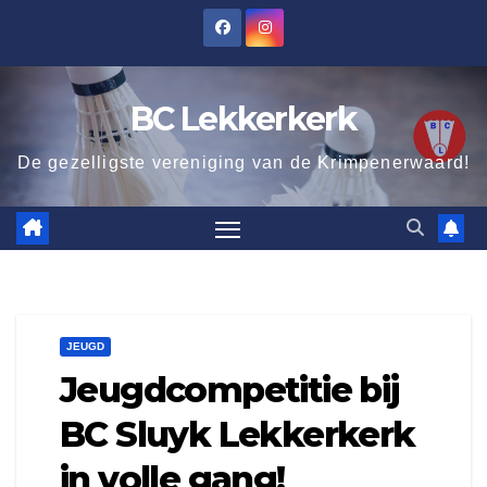
Ga
naar
de
BC Lekkerkerk
inhoud
De gezelligste vereniging van de Krimpenerwaard!
JEUGD
Jeugdcompetitie bij
BC Sluyk Lekkerkerk
in volle gang!