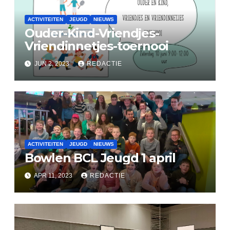
ACTIVITEITEN
JEUGD
NIEUWS
Ouder-Kind-Vriendjes-
Vriendinnetjes-toernooi
JUN 2, 2023
REDACTIE
ACTIVITEITEN
JEUGD
NIEUWS
Bowlen BCL Jeugd 1 april
APR 11, 2023
REDACTIE