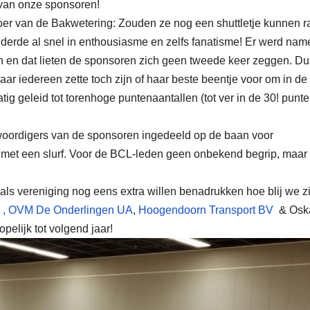
van onze sponsoren!
oer van de Bakwetering: Zouden ze nog een shuttletje kunnen 
erde al snel in enthousiasme en zelfs fanatisme! Er werd name
n en dat lieten de sponsoren zich geen tweede keer zeggen. Du
maar iedereen zette toch zijn of haar beste beentje voor om in de
tig geleid tot torenhoge puntenaantallen (tot ver in de 30! punte
woordigers van de sponsoren ingedeeld op de baan voor
en met een slurf. Voor de BCL-leden geen onbekend begrip, maar
ls vereniging nog eens extra willen benadrukken hoe blij we zi
 ,
OVM De Onderlingen UA
,
Hoogendoorn Transport BV
& Osk
elijk tot volgend jaar!