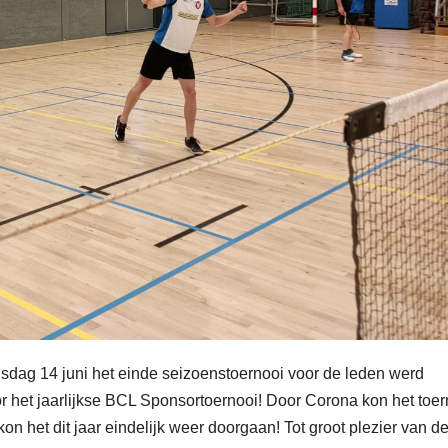
insdag 14 juni het einde seizoenstoernooi voor de leden werd
r het jaarlijkse BCL Sponsortoernooi! Door Corona kon het toer
on het dit jaar eindelijk weer doorgaan! Tot groot plezier van d