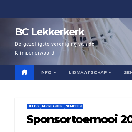
Ga
naar
de
BC Lekkerkerk
inhoud
De gezelligste vereniging van de
Krimpenerwaard!
INFO
LIDMAATSCHAP
SE
JEUGD
RECREANTEN
SENIOREN
Sponsortoernooi 20