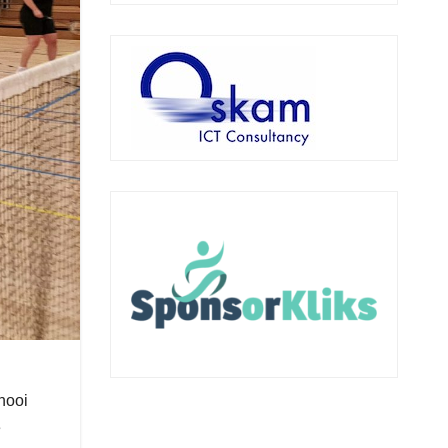
nooi
e