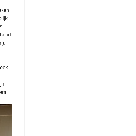
raken
lijk
s
 buurt
n).
 ook
jn
am