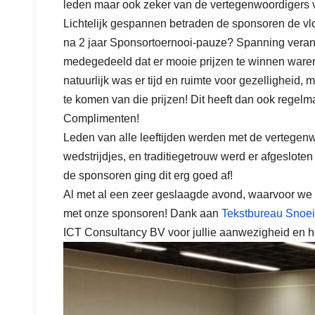
leden maar ook zeker van de vertegenwoordigers 
Lichtelijk gespannen betraden de sponsoren de vl
na 2 jaar Sponsortoernooi-pauze? Spanning verand
medegedeeld dat er mooie prijzen te winnen ware
natuurlijk was er tijd en ruimte voor gezelligheid, 
te komen van die prijzen! Dit heeft dan ook regelma
Complimenten!
Leden van alle leeftijden werden met de vertegen
wedstrijdjes, en traditiegetrouw werd er afgeslot
de sponsoren ging dit erg goed af!
Al met al een zeer geslaagde avond, waarvoor we a
met onze sponsoren! Dank aan
Tekstbureau Snoei
ICT Consultancy BV voor jullie aanwezigheid en hop