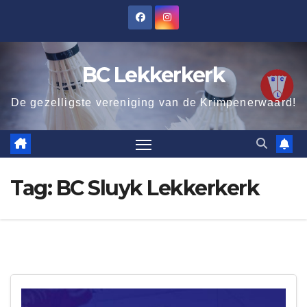
Ga
naar
de
BC Lekkerkerk
inhoud
De gezelligste vereniging van de Krimpenerwaard!
Tag:
BC Sluyk Lekkerkerk