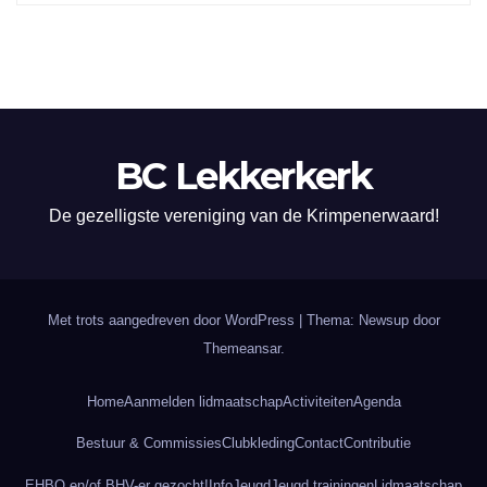
BC Lekkerkerk
De gezelligste vereniging van de Krimpenerwaard!
Met trots aangedreven door WordPress
|
Thema: Newsup door
Themeansar
.
Home
Aanmelden lidmaatschap
Activiteiten
Agenda
Bestuur & Commissies
Clubkleding
Contact
Contributie
EHBO en/of BHV-er gezocht!
Info
Jeugd
Jeugd trainingen
Lidmaatschap