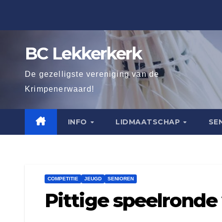
Ga
naar
de
BC Lekkerkerk
inhoud
De gezelligste vereniging van de
Krimpenerwaard!
INFO
LIDMAATSCHAP
SE
COMPETITIE
JEUGD
SENIOREN
Pittige speelronde