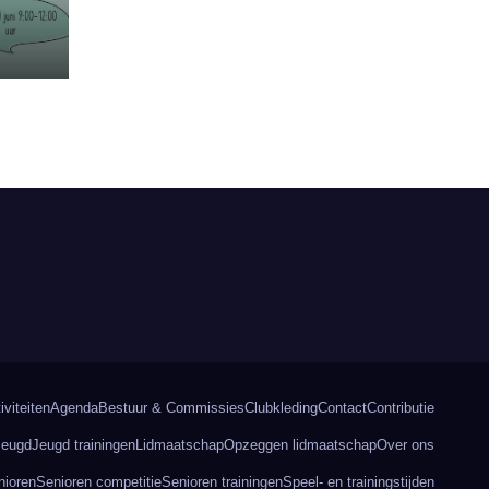
iviteiten
Agenda
Bestuur & Commissies
Clubkleding
Contact
Contributie
Jeugd
Jeugd trainingen
Lidmaatschap
Opzeggen lidmaatschap
Over ons
nioren
Senioren competitie
Senioren trainingen
Speel- en trainingstijden