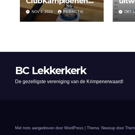
ClubKampioenen
uitw
2024
her
NOV 4, 2024
REDACTIE
OKT 1
Lekk
BC Lekkerkerk
De gezelligste vereniging van de Krimpenerwaard!
Met trots aangedreven door WordPress
|
Thema: Newsup door
Them