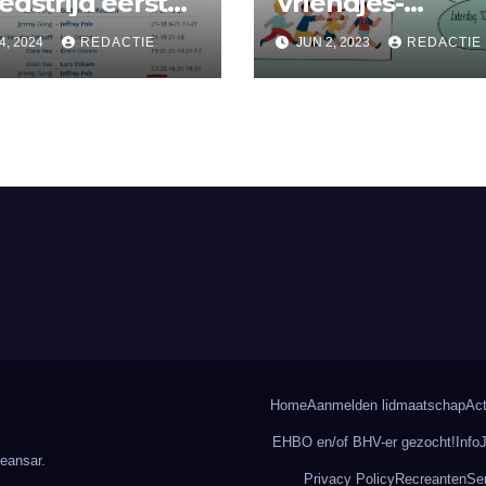
edstrijd eerste
Vriendjes-
enteam BC
Vriendinnetjes-
4, 2024
REDACTIE
JUN 2, 2023
REDACTIE
erkerk
toernooi
Home
Aanmelden lidmaatschap
Act
EHBO en/of BHV-er gezocht!
Info
eansar
.
Privacy Policy
Recreanten
Se