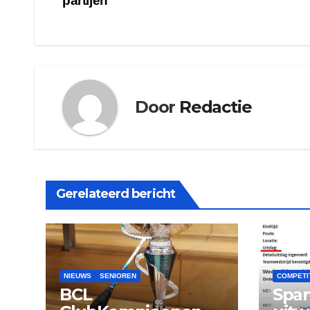
partijen
navigatie
Door
Redactie
Gerelateerd bericht
NIEUWS
SENIOREN
COMPETI
BCL
Spa