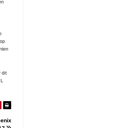
en
p
 op
nten
 dit
CL
oenix