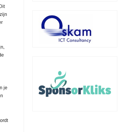
Dit
zijn
er
jn,
de
n je
on
ordt