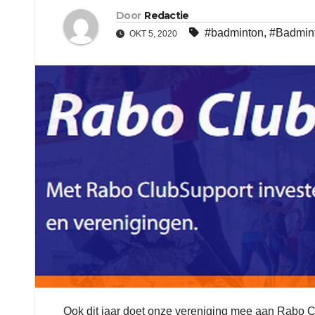
Door
Redactie
#badminton
,
#Badmint
OKT 5, 2020
Ook dit jaar doet onze vereniging mee aan Rabo 