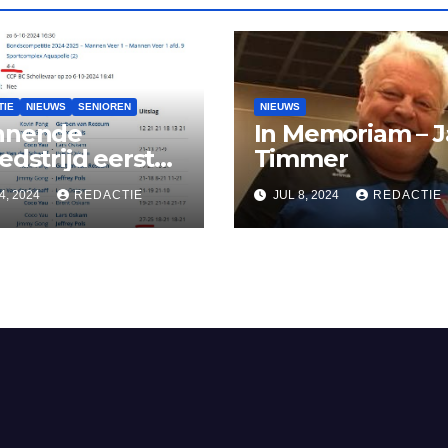
TIE
NIEUWS
SENIOREN
NIEUWS
nnende
In Memoriam – 
edstrijd eerste
Timmer
enteam BC
4, 2024
REDACTIE
JUL 8, 2024
REDACTIE
erkerk