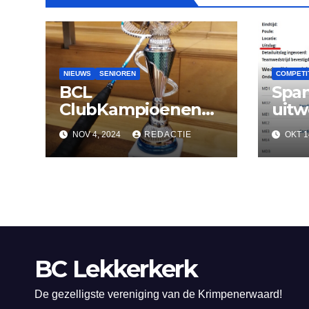
NIEUWS
SENIOREN
COMPETI
BCL
Spa
ClubKampioenen
uitw
2024
her
NOV 4, 2024
REDACTIE
OKT 1
Lekk
BC Lekkerkerk
De gezelligste vereniging van de Krimpenerwaard!