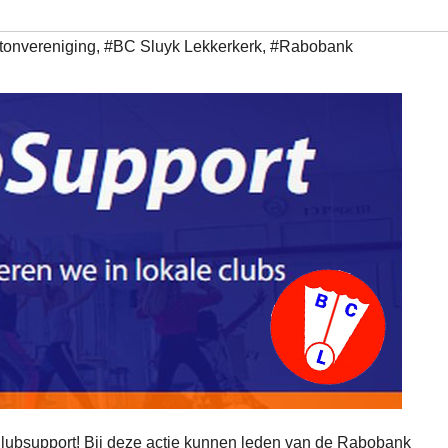
onvereniging
,
#BC Sluyk Lekkerkerk
,
#Rabobank
Clubsupport! Bij deze actie kunnen leden van de Rabobank