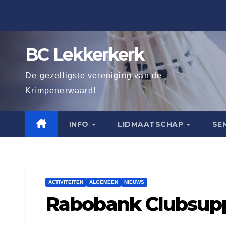
Ga
naar
de
BC Lekkerkerk
inhoud
De gezelligste vereniging van de
Krimpenerwaard!
INFO
LIDMAATSCHAP
SE
ACTIVITEITEN
ALGEMEEN
NIEUWS
Rabobank Clubsup