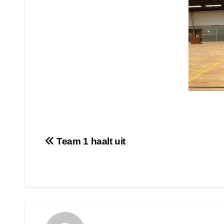
Bericht
Team 1 haalt uit
navigatie