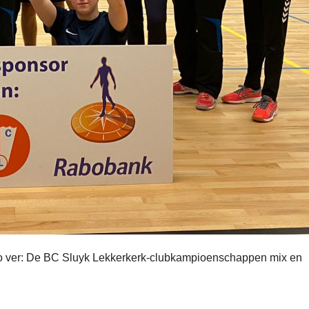
o ver: De BC Sluyk Lekkerkerk-clubkampioenschappen mix en