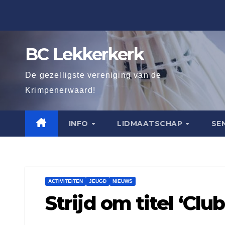
Ga
naar
de
BC Lekkerkerk
inhoud
De gezelligste vereniging van de
Krimpenerwaard!
INFO
LIDMAATSCHAP
SE
ACTIVITEITEN
JEUGD
NIEUWS
Strijd om titel ‘Cl