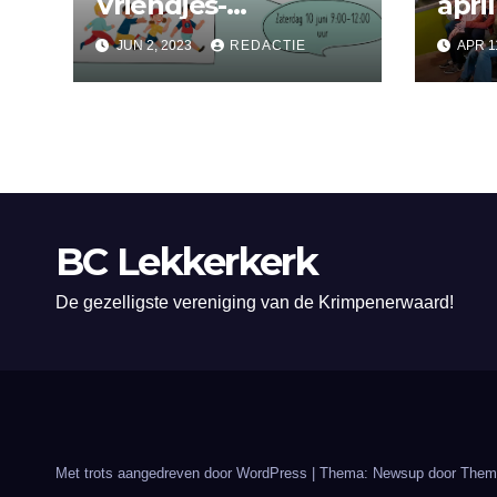
Vriendjes-
april
Vriendinnetjes-
JUN 2, 2023
REDACTIE
APR 1
toernooi
BC Lekkerkerk
De gezelligste vereniging van de Krimpenerwaard!
Met trots aangedreven door WordPress
|
Thema: Newsup door
Them