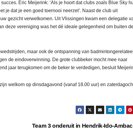
succes. Eric Meijerink: ‘Als je hoort dat clubs zoals Blue Sky h
je dat je een goed toernooi neerzet’. Naast de club uit
uw gezicht verwelkomen. Uit Vlissingen kwam een delegatie v
an deze vereniging was het dé ideale gelegenheid om buiten d
an wedstrijden, maar ook de ontspanning van badmintongerelate
singen de eindoverwinning. De grote clubbeker mocht mee naar
gend jaar terugkomen om de beker te verdedigen, besluit Meijeri
ijn welkom op dinsdagavond (vanaf 18.00 uur) en zaterdagoc
Team 3 onderuit in Hendrik-Ido-Amba