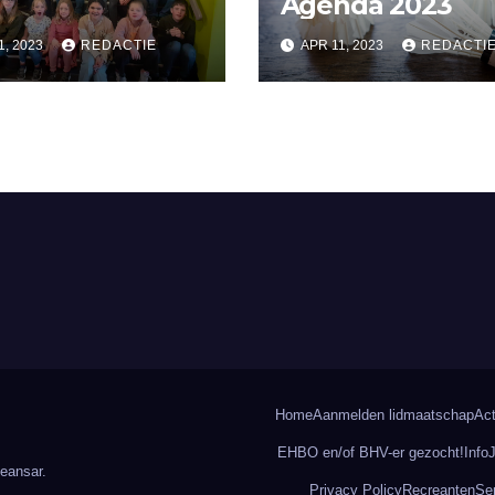
Agenda 2023
1, 2023
REDACTIE
APR 11, 2023
REDACTI
Home
Aanmelden lidmaatschap
Act
EHBO en/of BHV-er gezocht!
Info
eansar
.
Privacy Policy
Recreanten
Se