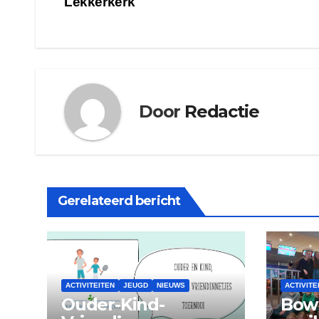
Lekkerkerk
navigatie
Door
Redactie
Gerelateerd bericht
ACTIVITEITEN
JEUGD
NIEUWS
ACTIVITE
Ouder-Kind-
Bowl