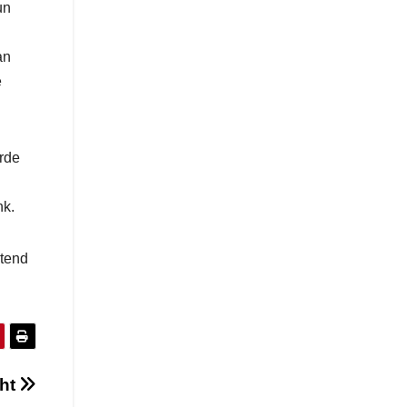
un
an
e
erde
nk.
htend
cht