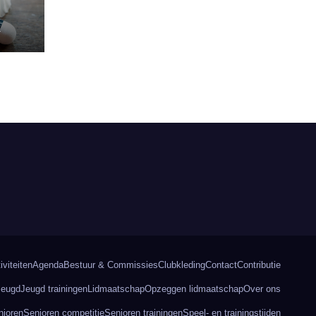
E
iviteiten
Agenda
Bestuur & Commissies
Clubkleding
Contact
Contributie
Jeugd
Jeugd trainingen
Lidmaatschap
Opzeggen lidmaatschap
Over ons
nioren
Senioren competitie
Senioren trainingen
Speel- en trainingstijden