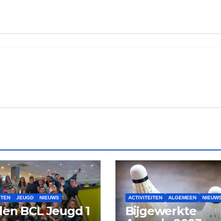
ITEN
JEUGD
NIEUWS
ACTIVITEITEN
ALGEMEEN
NIEUW
en BCL Jeugd 1
Bijgewerkte