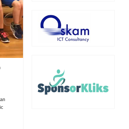
n
van
ic