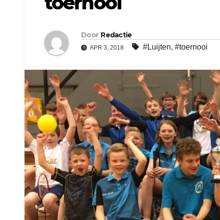
toernooi
Door
Redactie
#Luijten
,
#toernooi
APR 3, 2018