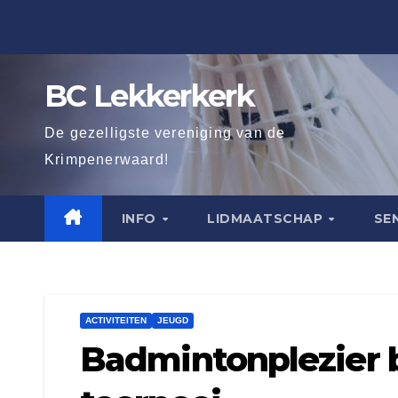
Ga
naar
de
BC Lekkerkerk
inhoud
De gezelligste vereniging van de
Krimpenerwaard!
INFO
LIDMAATSCHAP
SE
ACTIVITEITEN
JEUGD
Badmintonplezier b