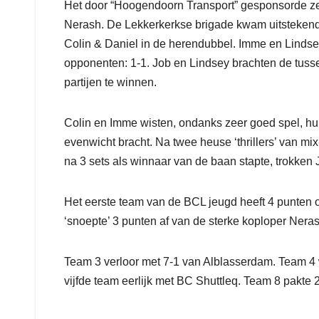
Het door “Hoogendoorn Transport” gesponsorde zev
Nerash. De Lekkerkerkse brigade kwam uitstekend u
Colin & Daniel in de herendubbel. Imme en Lind
opponenten: 1-1. Job en Lindsey brachten de tuss
partijen te winnen.
Colin en Imme wisten, ondanks zeer goed spel, hun 
evenwicht bracht. Na twee heuse ‘thrillers’ van mi
na 3 sets als winnaar van de baan stapte, trokken 
Het eerste team van de BCL jeugd heeft 4 punten 
‘snoepte’ 3 punten af van de sterke koploper Neras
Team 3 verloor met 7-1 van Alblasserdam. Team 4 w
vijfde team eerlijk met BC Shuttleq. Team 8 pakte 