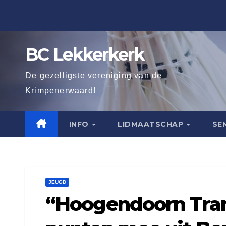
Ga
naar
de
BC Lekkerkerk
inhoud
De gezelligste vereniging van de
Krimpenerwaard!
INFO
LIDMAATSCHAP
SE
JEUGD
“Hoogendoorn Tra