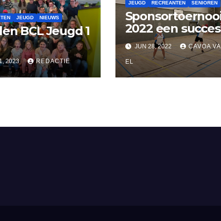
JEUGD
RECREANTEN
SENIOREN
Sponsortoernoo
ITEN
JEUGD
NIEUWS
2022 een succes
en BCL Jeugd 1
JUN 28, 2022
CAVOA V
1, 2023
REDACTIE
EL