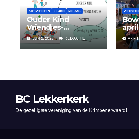
ACTIVITEITEN
JEUGD
NIEUWS
ACTIVITE
Ouder-Kind-
Bowl
Vriendjes-
april
Vriendinnetjes-
JUN 2, 2023
REDACTIE
APR 1
toernooi
BC Lekkerkerk
De gezelligste vereniging van de Krimpenerwaard!