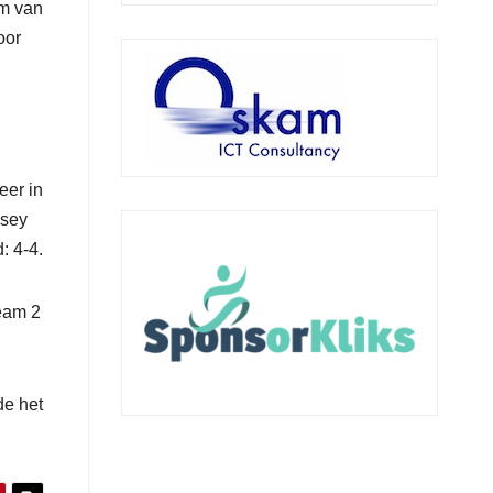
am van
oor
l
eer in
dsey
: 4-4.
Team 2
de het