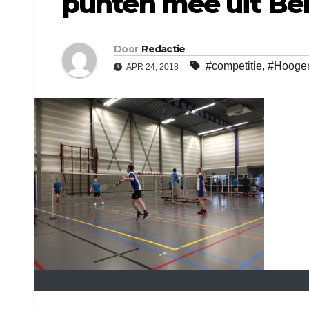
punten mee uit B
Door
Redactie
#competitie
,
#Hooge
APR 24, 2018