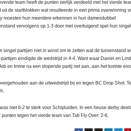
ende team heeft de punten eerlijk verdeeld met het vierde te
it de startblokken wat resulteerde in een prima overwinning v
sey moesten hun meerdere erkennen in hun damesdubbel
enstand vervolgens op 1-3 door met overtuigend spel hun singe
singel partijen niet in winst om te zetten wat de tussenstand w
x-partijen eindigde de wedstrijd in 4-4. Want waar Daniel en Lin
Job en Imme na een slopende partij net aan, aan het kortste eind
overgehouden aan de uitwedstrijd bij en tegen BC Drop Shot. 
h.
as met 6-2 te sterk voor Schipluiden. In een heuse derby deel
2 punten tegen het vierde team van Tab Fly Over: 2-6.