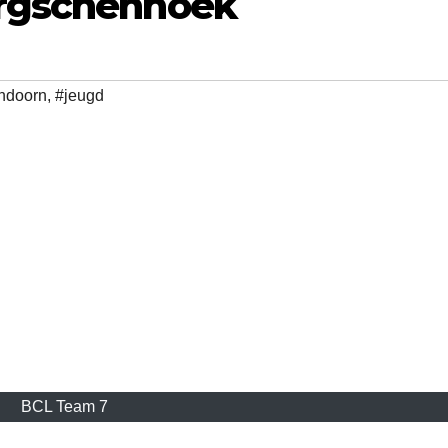
ergschenhoek
ndoorn
,
#jeugd
BCL Team 7