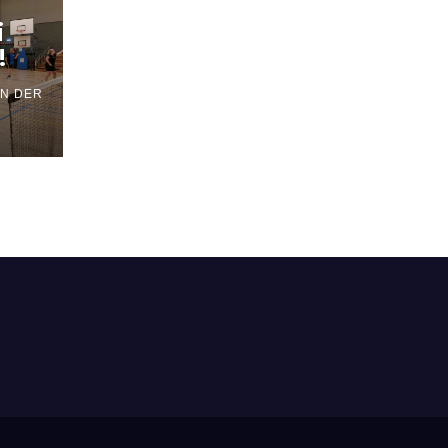
i
!
AN DER