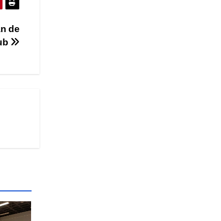
an de
ub