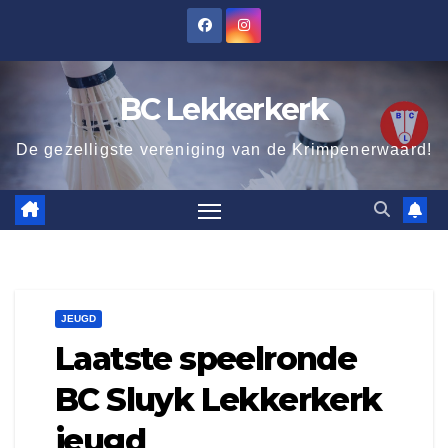
Ga
naar
de
BC Lekkerkerk
inhoud
De gezelligste vereniging van de Krimpenerwaard!
JEUGD
Laatste speelronde
BC Sluyk Lekkerkerk
jeugd