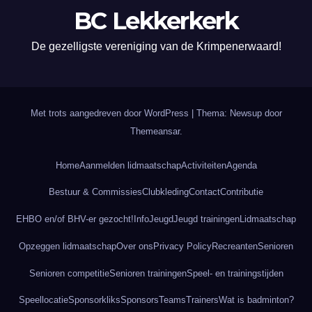
BC Lekkerkerk
De gezelligste vereniging van de Krimpenerwaard!
Met trots aangedreven door WordPress
|
Thema: Newsup door
Themeansar
.
Home
Aanmelden lidmaatschap
Activiteiten
Agenda
Bestuur & Commissies
Clubkleding
Contact
Contributie
EHBO en/of BHV-er gezocht!
Info
Jeugd
Jeugd trainingen
Lidmaatschap
Opzeggen lidmaatschap
Over ons
Privacy Policy
Recreanten
Senioren
Senioren competitie
Senioren trainingen
Speel- en trainingstijden
Speellocatie
Sponsorkliks
Sponsors
Teams
Trainers
Wat is badminton?