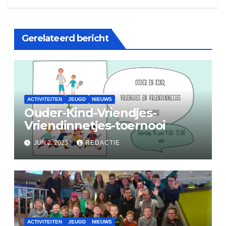
Gerelateerd bericht
ACTIVITEITEN
JEUGD
NIEUWS
Ouder-Kind-Vriendjes-
Vriendinnetjes-toernooi
JUN 2, 2023
REDACTIE
ACTIVITEITEN
JEUGD
NIEUWS