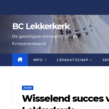
Ga
naar
de
BC Lekkerkerk
inhoud
De gezelligste vereniging van de
Krimpenerwaard!
INFO
LIDMAATSCHAP
SE
JEUGD
Wisselend succes 