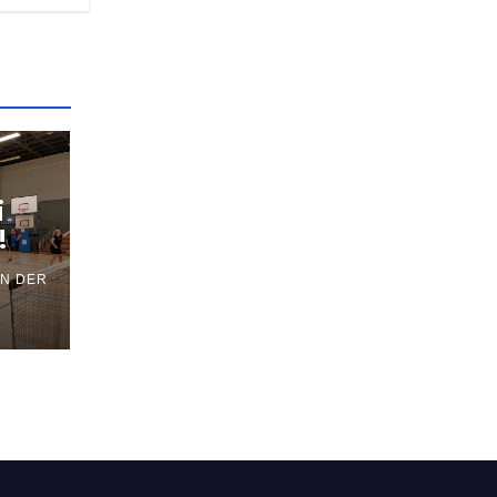
i
!
AN DER