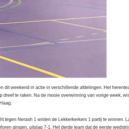
 dit weekend in actie in verschillende afdelingen. Het herente
 dreef te raken. Na de mooie overwinning van vorige week, wi
 Haag.
Uit tegen Nerash 1 wisten de Lekkerkerkers 1 partij te winnen. L
loren gingen, uitslag 7-1. Het derde team dat de eerste wedstri