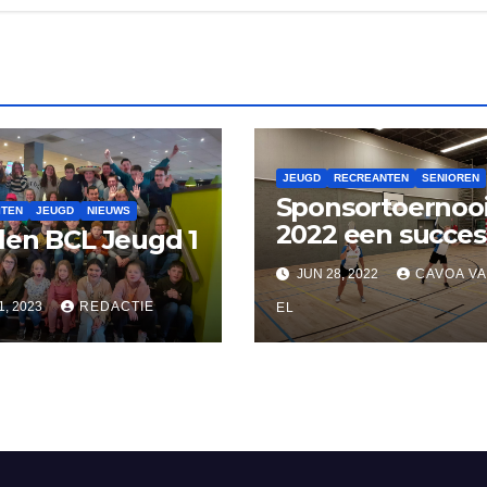
JEUGD
RECREANTEN
SENIOREN
Sponsortoernoo
ITEN
JEUGD
NIEUWS
2022 een succes
en BCL Jeugd 1
JUN 28, 2022
CAVOA V
1, 2023
REDACTIE
EL